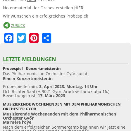
Notenmaterial der Orchesterstellen
HIER
Wir wünschen ein erfolgreiches Probespiel!
ZURÜCK
F
T
Pi
S
a
w
nt
h
c
itt
er
ar
LETZTE MELDUNGEN
e
er
e
e
Probespiel - Konzertmeister:in
b
st
Das Philharmonische Orchester Győr sucht:
Eine:n Konzertmeister:in
o
Probespieltermin:
3. April 2023, Montag, 14 Uhr
o
Ort: Richter Saal (H-9021 Győr, Aradi vértanúk útja 16.)
Bewerbungsfrist:
17. März 2023
k
MUSIZIERENDE WOCHENENDEN MIT DEM PHILHARMONISCHEN
ORCHESTER GYŐR
Musizierende Wochenenden mit dem Philharmonischen
Orchester Győr
Ma mère l’oye
Nach dem erfolgreichen Sommercamp beginnen wir jetzt eine