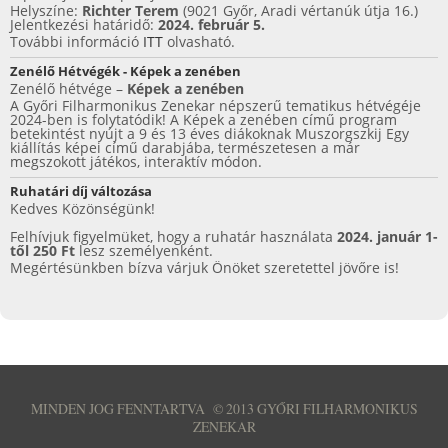
Helyszíne:
Richter Terem
(9021 Győr, Aradi vértanúk útja 16.)
f
Jelentkezési határidő:
2024. február 5.
További információ
ITT
olvasható.
ü
Zenélő Hétvégék - Képek a zenében
l
Zenélő hétvége –
Képek a zenében
A Győri Filharmonikus Zenekar népszerű tematikus hétvégéje
2024-ben is folytatódik! A Képek a zenében című program
e
betekintést nyújt a 9 és 13 éves diákoknak Muszorgszkij Egy
kiállítás képei című darabjába, természetesen a már
k
megszokott játékos, interaktív módon.
Ruhatári díj változása
Kedves Közönségünk!
Felhívjuk figyelmüket, hogy a ruhatár használata
2024. január 1-
től 250 Ft
lesz személyenként.
Megértésünkben bízva várjuk Önöket szeretettel jövőre is!
MINDEN JOG FENNTARTVA
©
2013 GYŐRI FILHARMONIKUS
ZENEKAR