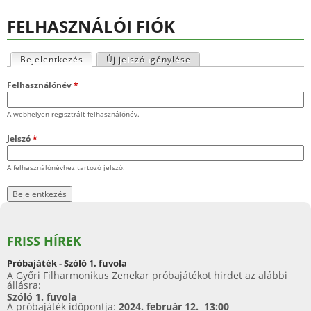
FELHASZNÁLÓI FIÓK
Bejelentkezés
(aktív fül)
Új jelszó igénylése
E
Felhasználónév
*
l
A webhelyen regisztrált felhasználónév.
s
Jelszó
*
ő
A felhasználónévhez tartozó jelszó.
d
l
e
FRISS HÍREK
g
Próbajáték - Szóló 1. fuvola
e
A Győri Filharmonikus Zenekar próbajátékot hirdet az alábbi
állásra:
s
Szóló 1. fuvola
A próbajáték időpontja:
2024. február 12. 13:00