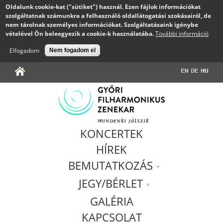
Oldalunk cookie-kat ("sütiket") használ. Ezen fájlok információkat
szolgáltatnak számunkra a felhasználó oldallátogatási szokásairól, de
nem tárolnak személyes információkat. Szolgáltatásaink igénybe
vételével Ön beleegyezik a cookie-k használatába.
További információ
Elfogadom
Nem fogadom el
Jump to navigation
KONCERTEK
HÍREK
BEMUTATKOZÁS
JEGY/BÉRLET
GALÉRIA
KAPCSOLAT