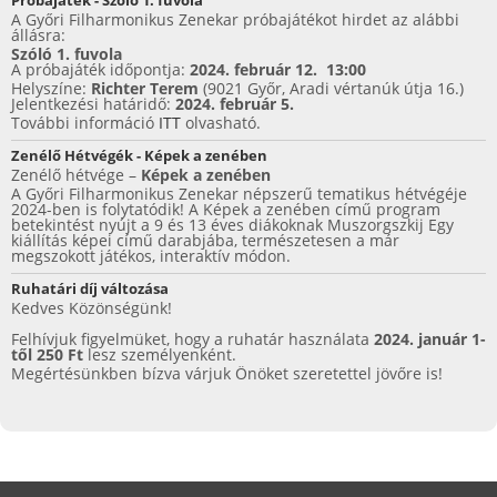
b
st
A Győri Filharmonikus Zenekar próbajátékot hirdet az alábbi
állásra:
o
Szóló 1. fuvola
A próbajáték időpontja:
2024. február 12. 13:00
o
Helyszíne:
Richter Terem
(9021 Győr, Aradi vértanúk útja 16.)
Jelentkezési határidő:
2024. február 5.
k
További információ
ITT
olvasható.
Zenélő Hétvégék - Képek a zenében
Zenélő hétvége –
Képek a zenében
A Győri Filharmonikus Zenekar népszerű tematikus hétvégéje
2024-ben is folytatódik! A Képek a zenében című program
betekintést nyújt a 9 és 13 éves diákoknak Muszorgszkij Egy
kiállítás képei című darabjába, természetesen a már
megszokott játékos, interaktív módon.
Ruhatári díj változása
Kedves Közönségünk!
Felhívjuk figyelmüket, hogy a ruhatár használata
2024. január 1-
től 250 Ft
lesz személyenként.
Megértésünkben bízva várjuk Önöket szeretettel jövőre is!