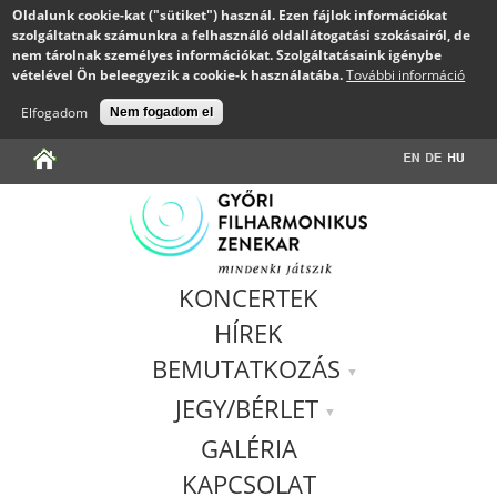
Oldalunk cookie-kat ("sütiket") használ. Ezen fájlok információkat
szolgáltatnak számunkra a felhasználó oldallátogatási szokásairól, de
nem tárolnak személyes információkat. Szolgáltatásaink igénybe
vételével Ön beleegyezik a cookie-k használatába.
További információ
Elfogadom
Nem fogadom el
Jump to navigation
KONCERTEK
HÍREK
BEMUTATKOZÁS
JEGY/BÉRLET
GALÉRIA
KAPCSOLAT