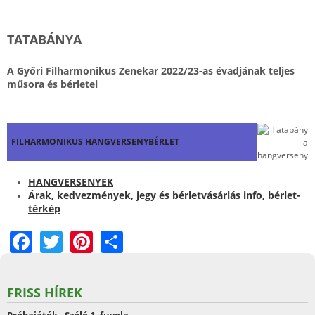
TATABÁNYA
A Győri Filharmonikus Zenekar 2022/23-as évadjának teljes
műsora és bérletei
FILHARMONIKUS HANGVERSENYBÉRLET
HANGVERSENYEK
Árak, kedvezmények, jegy és bérletvásárlás info, bérlet-
térkép
F
T
Pi
S
a
w
nt
h
c
itt
er
ar
FRISS HÍREK
e
er
e
e
Próbajáték - Szóló 1. fuvola