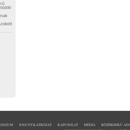
b
st
erű
tódik!
o
knak
o
zokott
k
ESSZUM
JOGI NYILATKOZAT
KAPCSOLAT
MÉDIA
KÖZÉRDEKŰ AD