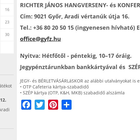
RICHTER JÁNOS HANGVERSENY- és KONFER
16
Cím: 9021 Győr, Aradi vértanúk útja 16.
23
Tel.: +36 80 20 50 15 (ingyenesen hívható) 
30
office@gyfz.hu
Nyitva: Hétfőtől - péntekig, 10–17 óráig.
Jegypénztárunkban bankkártyával és SZÉP k
JEGY- és BÉRLETVÁSÁRLáSKOR az alábbi utalványokat is e
átékot
• OTP Cafeteria kártya-szabadidő
• SZÉP kártya (OTP, K&H, MKB) szabadidő alszámla
 12.
F
T
Pi
S
Aradi
a
w
nt
h
.
c
itt
er
ar
e
er
e
e