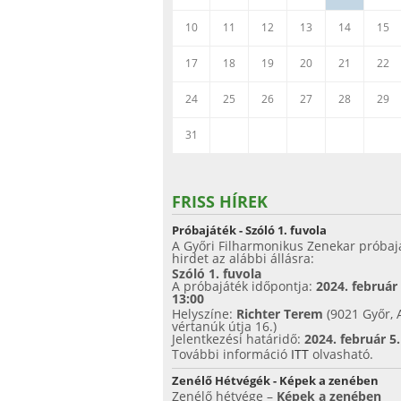
10
11
12
13
14
15
17
18
19
20
21
22
24
25
26
27
28
29
31
FRISS HÍREK
Próbajáték - Szóló 1. fuvola
A Győri Filharmonikus Zenekar próbaj
hirdet az alábbi állásra:
Szóló 1. fuvola
A próbajáték időpontja:
2024. február
13:00
Helyszíne:
Richter Terem
(9021 Győr, 
vértanúk útja 16.)
Jelentkezési határidő:
2024. február 5
További információ
ITT
olvasható.
Zenélő Hétvégék - Képek a zenében
Zenélő hétvége –
Képek a zenében