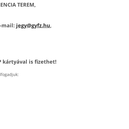
ENCIA TEREM,
E-mail:
jegy@gyfz.hu
,
ártyával is fizethet!
lfogadjuk: