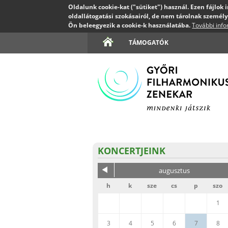
Oldalunk cookie-kat ("sütiket") használ. Ezen fájlok
oldallátogatási szokásairól, de nem tárolnak személy
Ön beleegyezik a cookie-k használatába.
További inf
TÁMOGATÓK
KONCERTJEINK
augusztus
h
k
sze
cs
p
szo
1
3
4
5
6
7
8