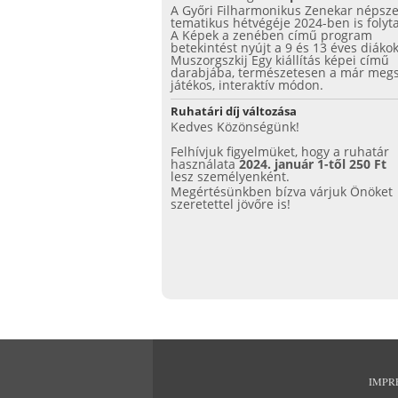
A Győri Filharmonikus Zenekar népsz
tematikus hétvégéje 2024-ben is folyta
A Képek a zenében című program
betekintést nyújt a 9 és 13 éves diáko
Muszorgszkij Egy kiállítás képei című
darabjába, természetesen a már megs
játékos, interaktív módon.
Ruhatári díj változása
Kedves Közönségünk!
Felhívjuk figyelmüket, hogy a ruhatár
használata
2024. január 1-től 250 Ft
lesz személyenként.
Megértésünkben bízva várjuk Önöket
szeretettel jövőre is!
IMPR