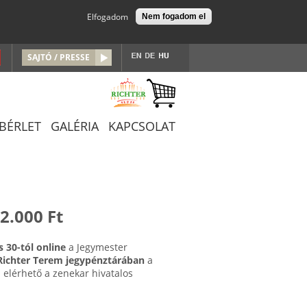
Elfogadom
Nem fogadom el
SAJTÓ / PRESSE
/BÉRLET
GALÉRIA
KAPCSOLAT
2.000 Ft
 30-tól online
a Jegymester
Richter Terem jegypénztárában
a
elérhető a zenekar hivatalos