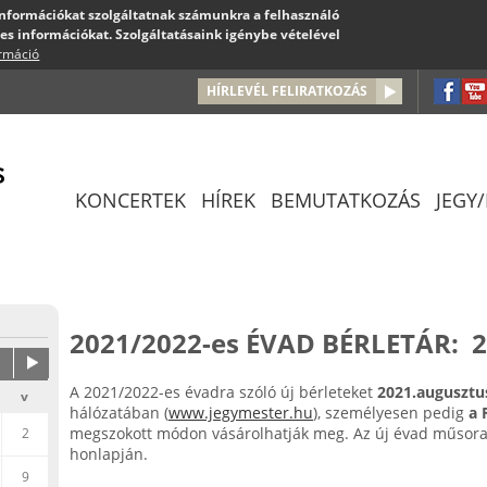
 információkat szolgáltatnak számunkra a felhasználó
es információkat. Szolgáltatásaink igénybe vételével
ormáció
Jump to navigation
HÍRLEVÉL FELIRATKOZÁS
KONCERTEK
HÍREK
BEMUTATKOZÁS
JEGY
2021/2022-es ÉVAD BÉRLETÁR:
2
A 2021/2022-es évadra szóló új bérleteket
2021.augusztus
v
hálózatában (
www.jegymester.hu
), személyesen pedig
a 
megszokott módon vásárolhatják meg. Az új évad műsora 
2
honlapján.
9