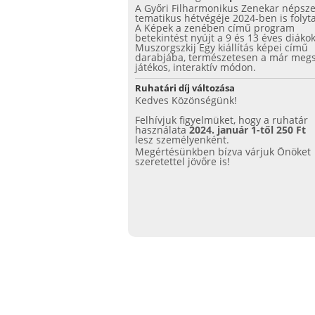
A Győri Filharmonikus Zenekar népsz
tematikus hétvégéje 2024-ben is folyta
A Képek a zenében című program
betekintést nyújt a 9 és 13 éves diáko
Muszorgszkij Egy kiállítás képei című
darabjába, természetesen a már megs
játékos, interaktív módon.
Ruhatári díj változása
Kedves Közönségünk!
Felhívjuk figyelmüket, hogy a ruhatár
használata
2024. január 1-től 250 Ft
lesz személyenként.
Megértésünkben bízva várjuk Önöket
szeretettel jövőre is!