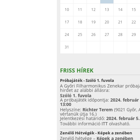
10
11
12
13
14
15
17
18
19
20
21
22
24
25
26
27
28
29
31
FRISS HÍREK
Próbajáték - Szóló 1. fuvola
A Győri Filharmonikus Zenekar próbaj
hirdet az alábbi állásra:
Szóló 1. fuvola
A próbajáték időpontja:
2024. február
13:00
Helyszíne:
Richter Terem
(9021 Győr, 
vértanúk útja 16.)
Jelentkezési határidő:
2024. február 5
További információ
ITT
olvasható.
Zenélő Hétvégék - Képek a zenében
Zenélő hétvége –
Képek a zenében