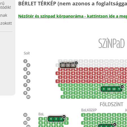
BÉRLET TÉRKÉP
(nem azonos a foglaltsággal
erű
tódik!
knak
Nézőtér és színpad körpanoráma - kattintson ide a me
zokott