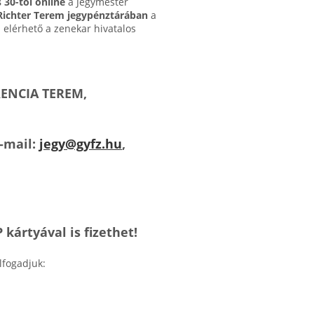
 30-tól online
a Jegymester
Richter Terem jegypénztárában
a
elérhető a zenekar hivatalos
ENCIA TEREM,
E-mail:
jegy@gyfz.hu
,
ártyával is fizethet!
lfogadjuk: