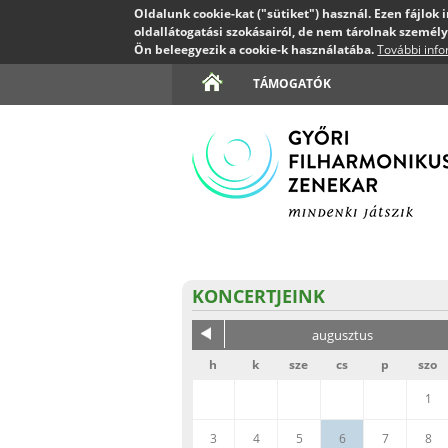
Oldalunk cookie-kat ("sütiket") használ. Ezen fájlok
oldallátogatási szokásairól, de nem tárolnak személy
Ön beleegyezik a cookie-k használatába.
További inf
TÁMOGATÓK
KONCERTJEINK
augusztus
h
k
sze
cs
p
szo
1
3
4
5
6
7
8