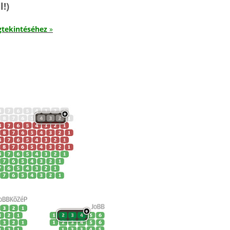
!)
gtekintéséhez
»