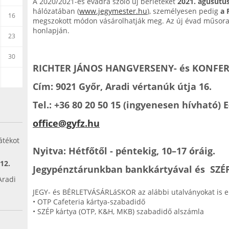
A 2020/2021-es évadra szóló új bérleteket
2021. agusutus
hálózatában (
www.jegymester.hu
), személyesen pedig
a 
16
megszokott módon vásárolhatják meg. Az új évad műsora 
honlapján.
23
30
RICHTER JÁNOS HANGVERSENY- és KONFER
Cím: 9021 Győr, Aradi vértanúk útja 16.
Tel.: +36 80 20 50 15 (ingyenesen hívható) 
office@gyfz.hu
átékot
Nyitva: Hétfőtől - péntekig, 10–17 óráig.
 12.
Jegypénztárunkban bankkártyával és SZÉP k
Aradi
JEGY- és BÉRLETVÁSÁRLáSKOR az alábbi utalványokat is e
.
• OTP Cafeteria kártya-szabadidő
• SZÉP kártya (OTP, K&H, MKB) szabadidő alszámla