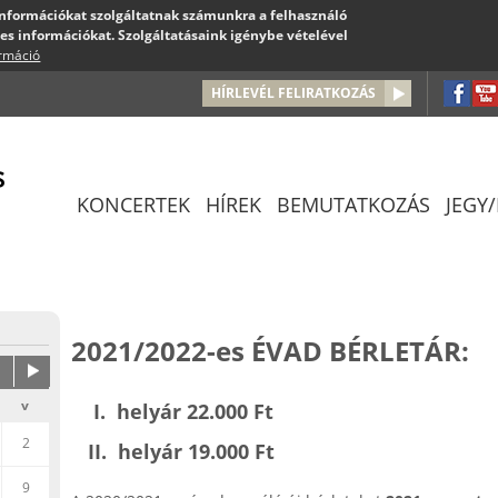
 információkat szolgáltatnak számunkra a felhasználó
es információkat. Szolgáltatásaink igénybe vételével
ormáció
Jump to navigation
HÍRLEVÉL FELIRATKOZÁS
KONCERTEK
HÍREK
BEMUTATKOZÁS
JEGY
2021/2022-es ÉVAD BÉRLETÁR:
v
I. helyár 22.000 Ft
2
II. helyár 19.000 Ft
9