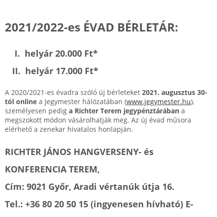
2021/2022-es ÉVAD BÉRLETÁR:
I. helyár 20.000 Ft
*
II. helyár 17.000 Ft
*
A 2020/2021-es évadra szóló új bérleteket
2021. augusztus 30-
tól online
a Jegymester hálózatában (
www.jegymester.hu
),
személyesen pedig
a Richter Terem jegypénztárában
a
megszokott módon vásárolhatják meg. Az új évad műsora
elérhető a zenekar hivatalos honlapján.
RICHTER JÁNOS HANGVERSENY- és
KONFERENCIA TEREM,
Cím: 9021 Győr, Aradi vértanúk útja 16.
Tel.: +36 80 20 50 15 (ingyenesen hívható) E-