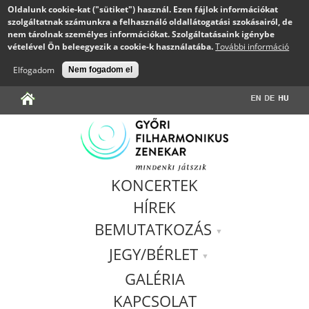
Oldalunk cookie-kat ("sütiket") használ. Ezen fájlok információkat
szolgáltatnak számunkra a felhasználó oldallátogatási szokásairól, de
nem tárolnak személyes információkat. Szolgáltatásaink igénybe
vételével Ön beleegyezik a cookie-k használatába.
További információ
Elfogadom
Nem fogadom el
Jump to navigation
KONCERTEK
HÍREK
BEMUTATKOZÁS
JEGY/BÉRLET
GALÉRIA
KAPCSOLAT