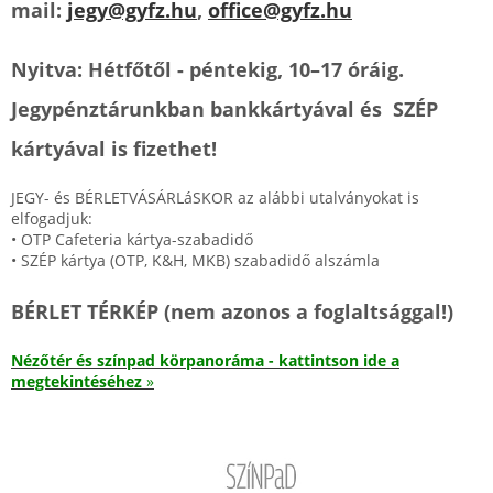
mail:
jegy@gyfz.hu
,
office@gyfz.hu
Nyitva: Hétfőtől - péntekig, 10–17 óráig.
Jegypénztárunkban bankkártyával és SZÉP
kártyával is fizethet!
JEGY- és BÉRLETVÁSÁRLáSKOR az alábbi utalványokat is
elfogadjuk:
• OTP Cafeteria kártya-szabadidő
• SZÉP kártya (OTP, K&H, MKB) szabadidő alszámla
BÉRLET TÉRKÉP
(nem azonos a foglaltsággal!)
Nézőtér és színpad körpanoráma - kattintson ide a
megtekintéséhez
»