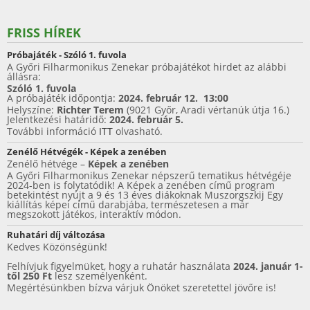
a
w
nt
h
c
itt
er
ar
FRISS HÍREK
e
er
e
e
Próbajáték - Szóló 1. fuvola
b
st
A Győri Filharmonikus Zenekar próbajátékot hirdet az alábbi
állásra:
o
Szóló 1. fuvola
A próbajáték időpontja:
2024. február 12. 13:00
o
Helyszíne:
Richter Terem
(9021 Győr, Aradi vértanúk útja 16.)
Jelentkezési határidő:
2024. február 5.
k
További információ
ITT
olvasható.
Zenélő Hétvégék - Képek a zenében
Zenélő hétvége –
Képek a zenében
A Győri Filharmonikus Zenekar népszerű tematikus hétvégéje
2024-ben is folytatódik! A Képek a zenében című program
betekintést nyújt a 9 és 13 éves diákoknak Muszorgszkij Egy
kiállítás képei című darabjába, természetesen a már
megszokott játékos, interaktív módon.
Ruhatári díj változása
Kedves Közönségünk!
Felhívjuk figyelmüket, hogy a ruhatár használata
2024. január 1-
től 250 Ft
lesz személyenként.
Megértésünkben bízva várjuk Önöket szeretettel jövőre is!