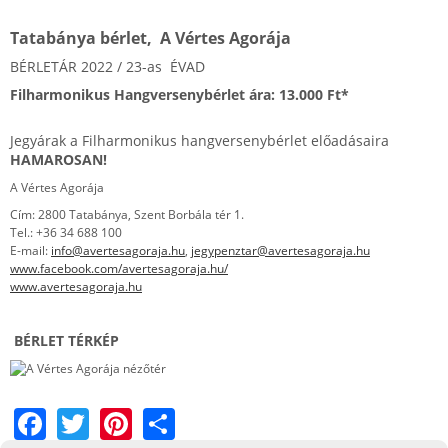
Tatabánya bérlet, A Vértes Agorája
BÉRLETÁR 2022 / 23-as ÉVAD
Filharmonikus Hangversenybérlet ára: 13.000 Ft*
Jegyárak a Filharmonikus hangversenybérlet előadásaira
HAMAROSAN!
A Vértes Agorája
Cím: 2800 Tatabánya, Szent Borbála tér 1.
Tel.: +36 34 688 100
E-mail:
info@avertesagoraja.hu
,
jegypenztar@avertesagoraja.hu
www.facebook.com/avertesagoraja.hu/
www.avertesagoraja.hu
BÉRLET TÉRKÉP
F
T
Pi
S