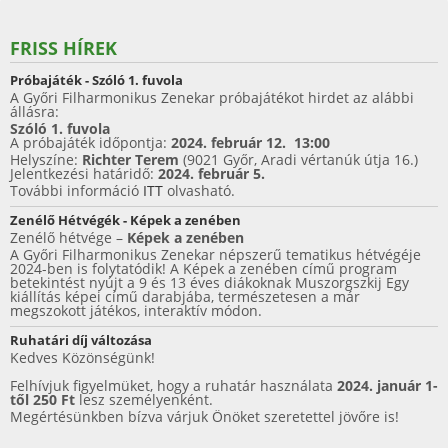
a
w
nt
h
c
itt
er
ar
FRISS HÍREK
e
er
e
e
Próbajáték - Szóló 1. fuvola
b
st
A Győri Filharmonikus Zenekar próbajátékot hirdet az alábbi
állásra:
o
Szóló 1. fuvola
A próbajáték időpontja:
2024. február 12. 13:00
o
Helyszíne:
Richter Terem
(9021 Győr, Aradi vértanúk útja 16.)
Jelentkezési határidő:
2024. február 5.
k
További információ
ITT
olvasható.
Zenélő Hétvégék - Képek a zenében
Zenélő hétvége –
Képek a zenében
A Győri Filharmonikus Zenekar népszerű tematikus hétvégéje
2024-ben is folytatódik! A Képek a zenében című program
betekintést nyújt a 9 és 13 éves diákoknak Muszorgszkij Egy
kiállítás képei című darabjába, természetesen a már
megszokott játékos, interaktív módon.
Ruhatári díj változása
Kedves Közönségünk!
Felhívjuk figyelmüket, hogy a ruhatár használata
2024. január 1-
től 250 Ft
lesz személyenként.
Megértésünkben bízva várjuk Önöket szeretettel jövőre is!