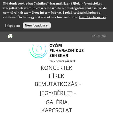
Oldalunk cookie-kat ("sütiket") használ. Ezen fájlok információkat
szolgáltatnak számunkra a felhasználó oldallátogatási szokásairól, de
nem tárolnak személyes információkat. Szolgáltatásaink igénybe
vételével Ön beleegyezik a cookie-k használatába.
További információ
Elfogadom
Nem fogadom el
Jump to navigation
KONCERTEK
HÍREK
BEMUTATKOZÁS
JEGY/BÉRLET
GALÉRIA
KAPCSOLAT