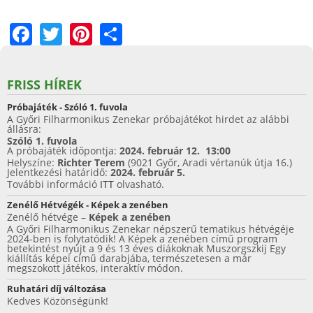
F
T
Pi
S
a
w
nt
h
c
itt
er
ar
FRISS HÍREK
e
er
e
e
Próbajáték - Szóló 1. fuvola
b
st
A Győri Filharmonikus Zenekar próbajátékot hirdet az alábbi
állásra:
o
Szóló 1. fuvola
A próbajáték időpontja:
2024. február 12. 13:00
o
Helyszíne:
Richter Terem
(9021 Győr, Aradi vértanúk útja 16.)
Jelentkezési határidő:
2024. február 5.
k
További információ
ITT
olvasható.
Zenélő Hétvégék - Képek a zenében
Zenélő hétvége –
Képek a zenében
A Győri Filharmonikus Zenekar népszerű tematikus hétvégéje
2024-ben is folytatódik! A Képek a zenében című program
betekintést nyújt a 9 és 13 éves diákoknak Muszorgszkij Egy
kiállítás képei című darabjába, természetesen a már
megszokott játékos, interaktív módon.
Ruhatári díj változása
Kedves Közönségünk!