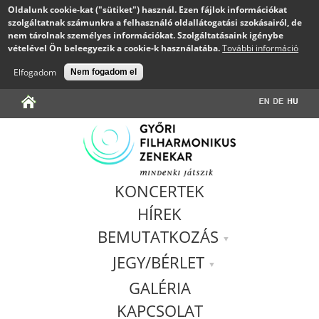
Oldalunk cookie-kat ("sütiket") használ. Ezen fájlok információkat
szolgáltatnak számunkra a felhasználó oldallátogatási szokásairól, de
nem tárolnak személyes információkat. Szolgáltatásaink igénybe
vételével Ön beleegyezik a cookie-k használatába.
További információ
Elfogadom
Nem fogadom el
Jump to navigation
KONCERTEK
HÍREK
BEMUTATKOZÁS
JEGY/BÉRLET
GALÉRIA
KAPCSOLAT