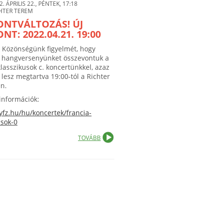
2. ÁPRILIS 22., PÉNTEK, 17:18
HTER TEREM
ONTVÁLTOZÁS! ÚJ
NT: 2022.04.21. 19:00
k Közönségünk figyelmét, hogy
. hangversenyünket összevontuk a
klasszikusok c. koncertünkkel, azaz
 lesz megtartva 19:00-tól a Richter
n.
információk:
gyfz.hu/hu/koncertek/francia-
usok-0
TOVÁBB