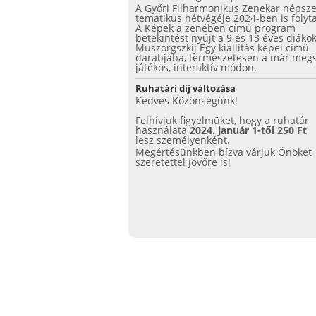
A Győri Filharmonikus Zenekar népsz
tematikus hétvégéje 2024-ben is folyta
A Képek a zenében című program
betekintést nyújt a 9 és 13 éves diáko
Muszorgszkij Egy kiállítás képei című
darabjába, természetesen a már megs
játékos, interaktív módon.
Ruhatári díj változása
Kedves Közönségünk!
Felhívjuk figyelmüket, hogy a ruhatár
használata
2024. január 1-től 250 Ft
lesz személyenként.
Megértésünkben bízva várjuk Önöket
szeretettel jövőre is!