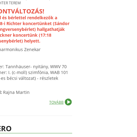
HTER TEREM
ONTVÁLTOZÁS!
l és bérlettel rendelkezők a
8-i Richter koncertünket (Sándor
ngversenybérlet) hallgathatják
ckner koncertünk (17:18
enybérlet) helyett.
lharmonikus Zenekar
r: Tannhäuser- nyitány, WWV 70
ner: I. (c-moll) szimfónia, WAB 101
es bécsi változat) - részletek
l:
Rajna Martin
TOVÁBB
ERO