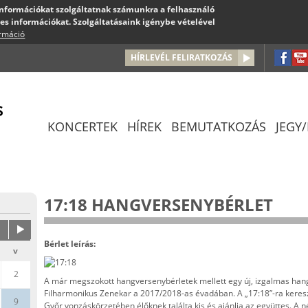
 információkat szolgáltatnak számunkra a felhasználó
es információkat. Szolgáltatásaink igénybe vételével
ormáció
Jump to navigation
HÍRLEVÉL FELIRATKOZÁS
KONCERTEK
HÍREK
BEMUTATKOZÁS
JEGY
17:18 HANGVERSENYBÉRLET
Bérlet leírás:
v
2
A már megszokott hangversenybérletek mellett egy új, izgalmas hang
Filharmonikus Zenekar a 2017/2018-as évadában. A „17:18”-ra kereszt
9
Győr vonzáskörzetében élőknek találta kis és ajánlja az együttes. A 