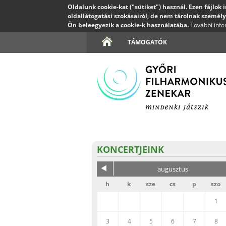
Oldalunk cookie-kat ("sütiket") használ. Ezen fájlok
oldallátogatási szokásairól, de nem tárolnak személy
Ön beleegyezik a cookie-k használatába.
További inf
TÁMOGATÓK
KONCERTJEINK
augusztus
h
k
sze
cs
p
szo
1
3
4
5
6
7
8