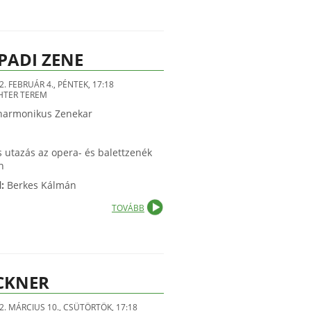
PADI ZENE
2. FEBRUÁR 4., PÉNTEK, 17:18
HTER TEREM
lharmonikus Zenekar
 utazás az opera- és balettzenék
n
l:
Berkes Kálmán
TOVÁBB
CKNER
2. MÁRCIUS 10., CSÜTÖRTÖK, 17:18