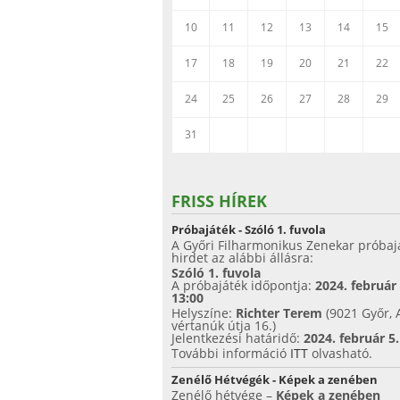
10
11
12
13
14
15
17
18
19
20
21
22
24
25
26
27
28
29
31
FRISS HÍREK
Próbajáték - Szóló 1. fuvola
A Győri Filharmonikus Zenekar próbaj
hirdet az alábbi állásra:
Szóló 1. fuvola
A próbajáték időpontja:
2024. február
13:00
Helyszíne:
Richter Terem
(9021 Győr, 
vértanúk útja 16.)
Jelentkezési határidő:
2024. február 5
További információ
ITT
olvasható.
Zenélő Hétvégék - Képek a zenében
Zenélő hétvége –
Képek a zenében