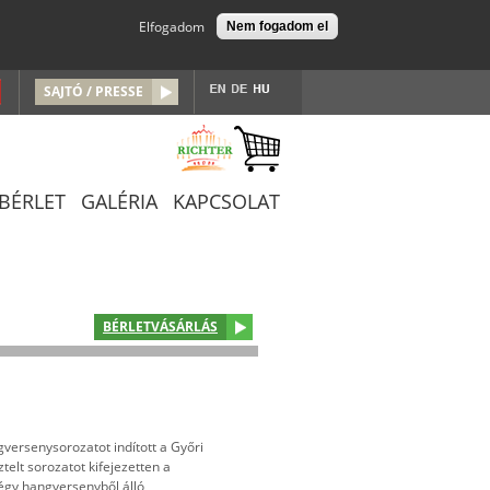
Elfogadom
Nem fogadom el
SAJTÓ / PRESSE
/BÉRLET
GALÉRIA
KAPCSOLAT
BÉRLETVÁSÁRLÁS
versenysorozatot indított a Győri
elt sorozatot kifejezetten a
négy hangversenyből álló