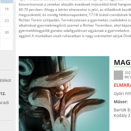
koncertsorozat a zenekar aktuális évadának műsorából kínál hangve
16
60-70 percben. Ahogy a bérlet elnevezése is jelzi, az előadások kezdé
megszokottól, és mindig hétköznaponként, 17:18 órától csendülnek fe
Richter Terem színpadán. Természetesen a gyermekes családokra is 
23
alkalmával gyermekmegőrző üzemel a Richter Teremben, ahol képze
gyermekfelügyelők gondos odafigyeléssel vigyáznak a gyermekekre. É
30
aggóni! A munkában viselt ruházatban is nagy szeretettel várjuk Önö
MAG
202
RIC
átékot
ELMAR
 12.
Győri Fi
Műsor:
Aradi
Bartók B
.
Kodály Z.