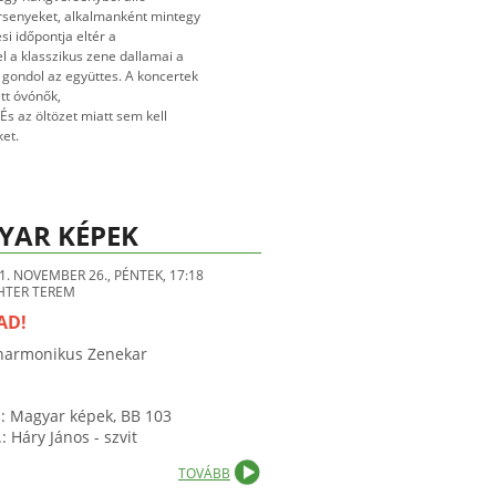
rsenyeket, alkalmanként mintegy
si időpontja eltér a
l a klasszikus zene dallamai a
gondol az együttes. A koncertek
tt óvónők,
s az öltözet miatt sem kell
ket.
YAR KÉPEK
1. NOVEMBER 26., PÉNTEK, 17:18
HTER TEREM
AD!
lharmonikus Zenekar
.: Magyar képek, BB 103
: Háry János - szvit
TOVÁBB