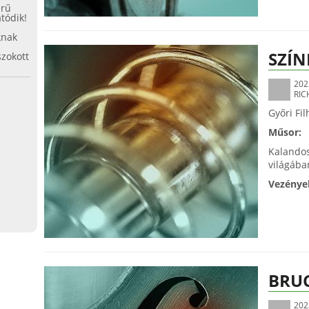
erű
tódik!
knak
SZÍN
zokott
202
RIC
Győri Fi
Műsor:
Kalandos
világába
Vezénye
BRU
202