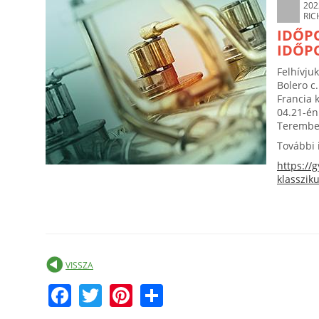
202
RIC
IDŐP
IDŐPO
Felhívju
Bolero c
Francia 
04.21-én
Terembe
További 
https://
klasszik
VISSZA
F
T
Pi
S
a
w
nt
h