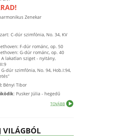
RAD!
lharmonikus Zenekar
zart: C-dúr szimfónia, No. 34, KV
eethoven: F-dúr románc, op. 50
eethoven: G-dúr románc, op. 40
 A lakatlan sziget - nyitány,
III:9
 G-dúr szimfónia, No. 94, Hob.I:94,
etés”
l:
Bényi Tibor
űködik
: Pusker Júlia - hegedű
TOVÁBB
J VILÁGBÓL