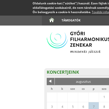
Oldalunk cookie-kat ("sütiket") használ. Ezen fájlok
oldallátogatási szokásairól, de nem tárolnak személy
Ön beleegyezik a cookie-k használatába.
További inf
TÁMOGATÓK
KONCERTJEINK
augusztus
h
k
sze
cs
p
szo
1
3
4
5
6
7
8