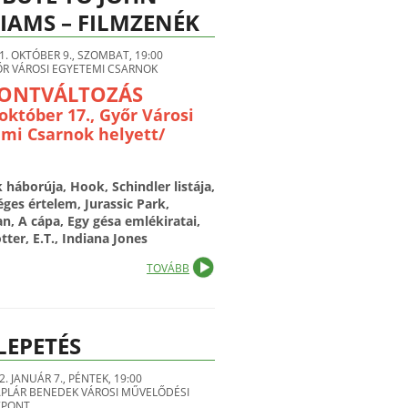
IAMS – FILMZENÉK
1. OKTÓBER 9., SZOMBAT, 19:00
R VÁROSI EGYETEMI CSARNOK
ONTVÁLTOZÁS
 október 17., Győr Városi
mi Csarnok helyett/
k háborúja, Hook, Schindler listája,
ges értelem, Jurassic Park,
, A cápa, Egy gésa emlékiratai,
otter, E.T., Indiana Jones
TOVÁBB
LEPETÉS
2. JANUÁR 7., PÉNTEK, 19:00
PLÁR BENEDEK VÁROSI MŰVELŐDÉSI
ZPONT