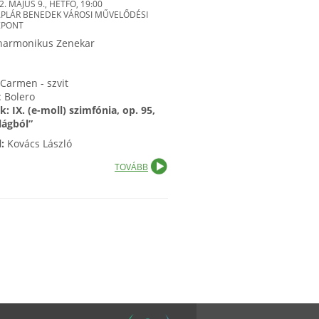
2. MÁJUS 9., HÉTFŐ, 19:00
PLÁR BENEDEK VÁROSI MŰVELŐDÉSI
ZPONT
lharmonikus Zenekar
zet: Carmen - szvit
avel: Bolero
k: IX. (e-moll) szimfónia, op. 95,
 világból”
:
Kovács László
TOVÁBB