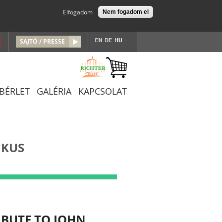
Elfogadom
Nem fogadom el
SAJTÓ / PRESSE
/BÉRLET
GALÉRIA
KAPCSOLAT
IKUS
IBUTE TO JOHN