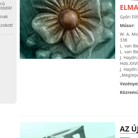
erű
ELMA
tódik!
knak
Győri Fi
zokott
Műsor:
W. A. Mo
338
L. van B
L. van B
J. Haydn:
Hob.XXV
J. Haydn:
„Meglep
Vezénye
Közrem
AZ Ú