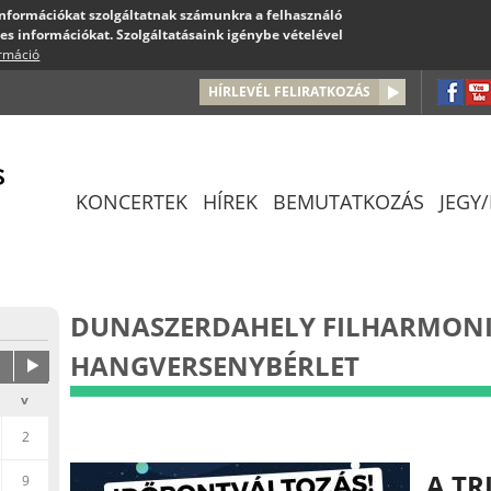
 információkat szolgáltatnak számunkra a felhasználó
es információkat. Szolgáltatásaink igénybe vételével
ormáció
Jump to navigation
HÍRLEVÉL FELIRATKOZÁS
KONCERTEK
HÍREK
BEMUTATKOZÁS
JEGY
DUNASZERDAHELY FILHARMON
HANGVERSENYBÉRLET
v
2
A TR
9