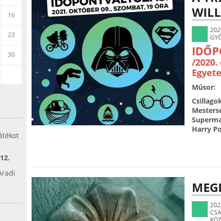
WILL
16
202
23
GYŐ
IDŐP
30
/2020.
Egyete
Műsor:
Csillago
Mestersé
Superman
Harry P
átékot
 12.
Aradi
MEG
.
202
CSA
KÖ