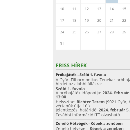
10
11
12
13
14
15
17
18
19
20
21
22
24
25
26
27
28
29
31
FRISS HÍREK
Próbajáték - Szóló 1. fuvola
A Győri Filharmonikus Zenekar próbaj
hirdet az alábbi állásra:
Szóló 1. fuvola
A próbajáték időpontja:
2024. február
13:00
Helyszíne:
Richter Terem
(9021 Győr, 
vértanúk útja 16.)
Jelentkezési határidő:
2024. február 5
További információ
ITT
olvasható.
Zenélő Hétvégék - Képek a zenében
Zenélő hétvége –
Képek a zenében