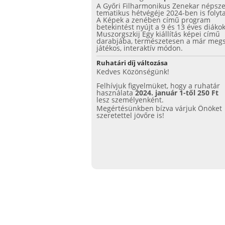
A Győri Filharmonikus Zenekar népsz
tematikus hétvégéje 2024-ben is folyta
A Képek a zenében című program
betekintést nyújt a 9 és 13 éves diáko
Muszorgszkij Egy kiállítás képei című
darabjába, természetesen a már megs
játékos, interaktív módon.
Ruhatári díj változása
Kedves Közönségünk!
Felhívjuk figyelmüket, hogy a ruhatár
használata
2024. január 1-től 250 Ft
lesz személyenként.
Megértésünkben bízva várjuk Önöket
szeretettel jövőre is!