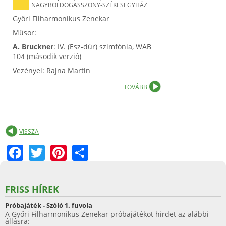
NAGYBOLDOGASSZONY-SZÉKESEGYHÁZ
Győri Filharmonikus Zenekar
Műsor:
A. Bruckner
: IV. (Esz-dúr) szimfónia, WAB
104 (második verzió)
Vezényel: Rajna Martin
TOVÁBB
VISSZA
F
T
Pi
S
a
w
nt
h
c
itt
er
ar
FRISS HÍREK
e
er
e
e
Próbajáték - Szóló 1. fuvola
b
st
A Győri Filharmonikus Zenekar próbajátékot hirdet az alábbi
állásra: