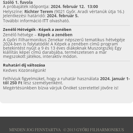
o
Szóló 1. fuvola
A próbajáték időpontja:
2024. február 12. 13:00
o
Helyszíne:
Richter Terem
(9021 Győr, Aradi vértanúk útja 16.)
Jelentkezési határidő:
2024. február 5.
k
További információ
ITT
olvasható.
Zenélő Hétvégék - Képek a zenében
Zenélő hétvége –
Képek a zenében
A Győri Filharmonikus Zenekar népszerű tematikus hétvégéje
2024-ben is folytatódik! A Képek a zenében című program
betekintést nyújt a 9 és 13 éves diákoknak Muszorgszkij Egy
kiállítás képei című darabjába, természetesen a már
megszokott játékos, interaktív módon.
Ruhatári díj változása
Kedves Közönségünk!
Felhívjuk figyelmüket, hogy a ruhatár használata
2024. január 1-
től 250 Ft
lesz személyenként.
Megértésünkben bízva várjuk Önöket szeretettel jövőre is!
MINDEN JOG FENNTARTVA
©
2013 GYŐRI FILHARMONIKUS