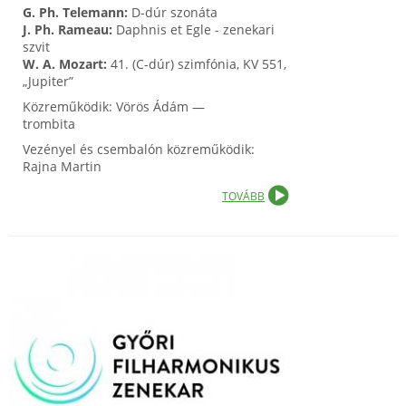
G. Ph. Telemann:
D-dúr szonáta
J. Ph. Rameau:
Daphnis et Egle - zenekari
szvit
W. A. Mozart:
41. (C-dúr) szimfónia, KV 551,
„Jupiter”
Közreműködik: Vörös Ádám —
trombita
Vezényel és csembalón közreműködik:
Rajna Martin
TOVÁBB