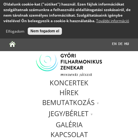
Oldalunk cookie-kat ("sütiket") használ. Ezen fájlok információkat
szolgáltatnak számunkra a felhasználó oldallátogatási szokásairól, de
nem tárolnak személyes információkat. Szolgáltatásaink igénybe
vételével Ön beleegyezik a cookie-k használatába.
További információ
Elfogadom
Nem fogadom el
Jump to navigation
KONCERTEK
HÍREK
BEMUTATKOZÁS
JEGY/BÉRLET
GALÉRIA
KAPCSOLAT