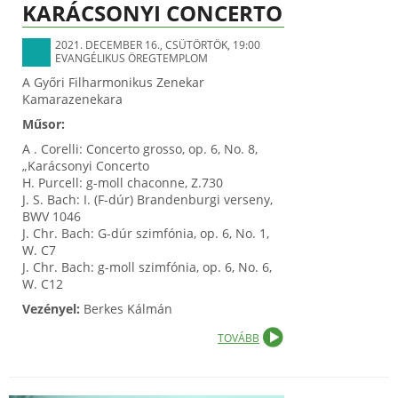
KARÁCSONYI CONCERTO
2021. DECEMBER 16., CSÜTÖRTÖK, 19:00
EVANGÉLIKUS ÖREGTEMPLOM
A Győri Filharmonikus Zenekar
Kamarazenekara
Műsor:
A . Corelli: Concerto grosso, op. 6, No. 8,
„Karácsonyi Concerto
H. Purcell: g-moll chaconne, Z.730
J. S. Bach: I. (F-dúr) Brandenburgi verseny,
BWV 1046
J. Chr. Bach: G-dúr szimfónia, op. 6, No. 1,
W. C7
J. Chr. Bach: g-moll szimfónia, op. 6, No. 6,
W. C12
Vezényel:
Berkes Kálmán
TOVÁBB