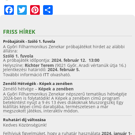
F
T
Pi
S
a
w
nt
h
c
itt
er
ar
FRISS HÍREK
e
er
e
e
Próbajáték - Szóló 1. fuvola
b
st
A Győri Filharmonikus Zenekar próbajátékot hirdet az alábbi
állásra:
o
Szóló 1. fuvola
A próbajáték időpontja:
2024. február 12. 13:00
o
Helyszíne:
Richter Terem
(9021 Győr, Aradi vértanúk útja 16.)
Jelentkezési határidő:
2024. február 5.
k
További információ
ITT
olvasható.
Zenélő Hétvégék - Képek a zenében
Zenélő hétvége –
Képek a zenében
A Győri Filharmonikus Zenekar népszerű tematikus hétvégéje
2024-ben is folytatódik! A Képek a zenében című program
betekintést nyújt a 9 és 13 éves diákoknak Muszorgszkij Egy
kiállítás képei című darabjába, természetesen a már
megszokott játékos, interaktív módon.
Ruhatári díj változása
Kedves Közönségünk!
Felhívjuk figyelmüket, hogy a ruhatár használata
2024. január 1-