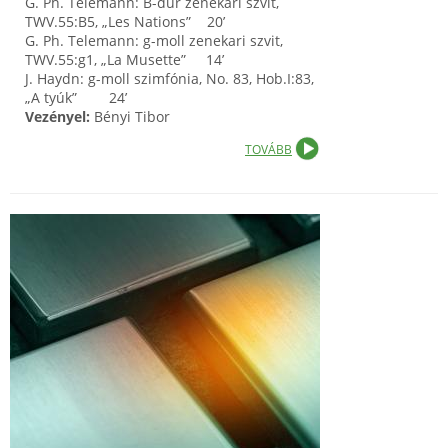
G. Ph. Telemann: B-dúr zenekari szvit,
TWV.55:B5, „Les Nations” 20’
G. Ph. Telemann: g-moll zenekari szvit,
TWV.55:g1, „La Musette” 14’
J. Haydn: g-moll szimfónia, No. 83, Hob.I:83,
„A tyúk” 24’
Vezényel:
Bényi Tibor
TOVÁBB