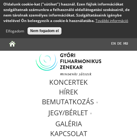
Oldalunk cookie-kat ("sütiket") használ. Ezen fájlok információkat
szolgáltatnak számunkra a felhasználó oldallátogatási szokásairól, de
nem tárolnak személyes információkat. Szolgáltatásaink igénybe
vételével Ön beleegyezik a cookie-k használatába.
További információ
Elfogadom
Nem fogadom el
Jump to navigation
KONCERTEK
HÍREK
BEMUTATKOZÁS
JEGY/BÉRLET
GALÉRIA
KAPCSOLAT