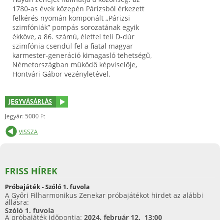
1780-as évek közepén Párizsból érkezett
felkérés nyomán komponált „Párizsi
szimfóniák” pompás sorozatának egyik
ékköve, a 86. számú, élettel teli D-dúr
szimfónia csendül fel a fiatal magyar
karmester-generáció kimagasló tehetségű,
Németországban működő képviselője,
Hontvári Gábor vezényletével.
JEGYVÁSÁRLÁS
Jegyár: 5000 Ft
VISSZA
FRISS HÍREK
Próbajáték - Szóló 1. fuvola
A Győri Filharmonikus Zenekar próbajátékot hirdet az alábbi
állásra:
Szóló 1. fuvola
A próbajáték időpontja:
2024. február 12. 13:00