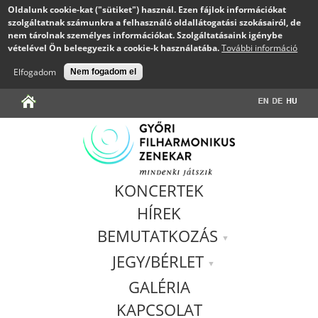
Oldalunk cookie-kat ("sütiket") használ. Ezen fájlok információkat
szolgáltatnak számunkra a felhasználó oldallátogatási szokásairól, de
nem tárolnak személyes információkat. Szolgáltatásaink igénybe
vételével Ön beleegyezik a cookie-k használatába.
További információ
Elfogadom
Nem fogadom el
Jump to navigation
KONCERTEK
HÍREK
BEMUTATKOZÁS
JEGY/BÉRLET
GALÉRIA
KAPCSOLAT