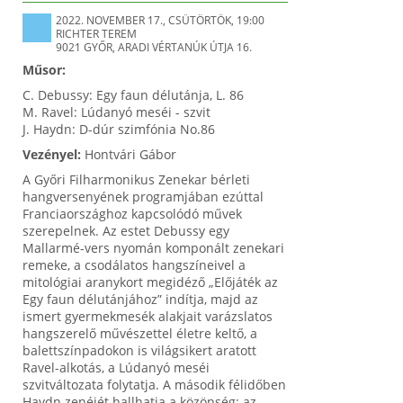
2022. NOVEMBER 17., CSÜTÖRTÖK, 19:00
RICHTER TEREM
9021 GYŐR, ARADI VÉRTANÚK ÚTJA 16.
Műsor:
C. Debussy: Egy faun délutánja, L. 86
M. Ravel: Lúdanyó meséi - szvit
J. Haydn: D-dúr szimfónia No.86
Vezényel:
Hontvári Gábor
A Győri Filharmonikus Zenekar bérleti
hangversenyének programjában ezúttal
Franciaországhoz kapcsolódó művek
szerepelnek. Az estet Debussy egy
Mallarmé-vers nyomán komponált zenekari
remeke, a csodálatos hangszíneivel a
mitológiai aranykort megidéző „Előjáték az
Egy faun délutánjához” indítja, majd az
ismert gyermekmesék alakjait varázslatos
hangszerelő művészettel életre keltő, a
balettszínpadokon is világsikert aratott
Ravel-alkotás, a Lúdanyó meséi
szvitváltozata folytatja. A második félidőben
Haydn zenéjét hallhatja a közönség: az