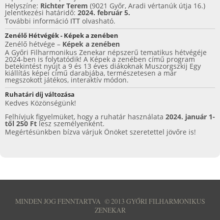
Helyszíne:
Richter Terem
(9021 Győr, Aradi vértanúk útja 16.)
Jelentkezési határidő:
2024. február 5.
További információ
ITT
olvasható.
Zenélő Hétvégék - Képek a zenében
Zenélő hétvége –
Képek a zenében
A Győri Filharmonikus Zenekar népszerű tematikus hétvégéje
2024-ben is folytatódik! A Képek a zenében című program
betekintést nyújt a 9 és 13 éves diákoknak Muszorgszkij Egy
kiállítás képei című darabjába, természetesen a már
megszokott játékos, interaktív módon.
Ruhatári díj változása
Kedves Közönségünk!
Felhívjuk figyelmüket, hogy a ruhatár használata
2024. január 1-
től 250 Ft
lesz személyenként.
Megértésünkben bízva várjuk Önöket szeretettel jövőre is!
MINDEN JOG FENNTARTVA
©
2013 GYŐRI FILHARMONIKUS
ZENEKAR