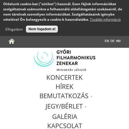
Oldalunk cookie-kat ("sütiket") használ. Ezen fájlok információkat
szolgáltatnak számunkra a felhasználó oldallátogatási szokásairól, de
nem tárolnak személyes információkat. Szolgáltatásaink igénybe
vételével Ön beleegyezik a cookie-k használatába.
További információ
Elfogadom
Nem fogadom el
Jump to navigation
KONCERTEK
HÍREK
BEMUTATKOZÁS
JEGY/BÉRLET
GALÉRIA
KAPCSOLAT