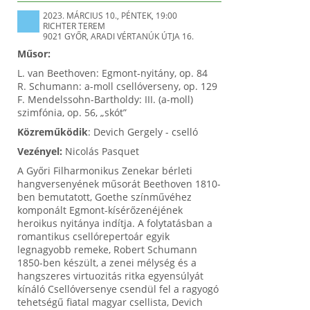
2023. MÁRCIUS 10., PÉNTEK, 19:00
RICHTER TEREM
9021 GYŐR, ARADI VÉRTANÚK ÚTJA 16.
Műsor:
L. van Beethoven: Egmont-nyitány, op. 84
R. Schumann: a-moll csellóverseny, op. 129
F. Mendelssohn-Bartholdy: III. (a-moll)
szimfónia, op. 56, „skót”
Közreműködik
: Devich Gergely - cselló
Vezényel:
Nicolás Pasquet
A Győri Filharmonikus Zenekar bérleti
hangversenyének műsorát Beethoven 1810-
ben bemutatott, Goethe színművéhez
komponált Egmont-kísérőzenéjének
heroikus nyitánya indítja. A folytatásban a
romantikus csellórepertoár egyik
legnagyobb remeke, Robert Schumann
1850-ben készült, a zenei mélység és a
hangszeres virtuozitás ritka egyensúlyát
kínáló Csellóversenye csendül fel a ragyogó
tehetségű fiatal magyar csellista, Devich