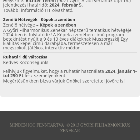
Helyszíne:
Richter Terem
(9021 Győr, Aradi vértanúk útja 16.)
Jelentkezési határidő:
2024. február 5.
További információ
ITT
olvasható.
Zenélő Hétvégék - Képek a zenében
Zenélő hétvége –
Képek a zenében
A Győri Filharmonikus Zenekar népszerű tematikus hétvégéje
2024-ben is folytatódik! A Képek a zenében című program
betekintést nyújt a 9 és 13 éves diákoknak Muszorgszkij Egy
kiállítás képei című darabjába, természetesen a már
megszokott játékos, interaktív módon.
Ruhatári díj változása
Kedves Közönségünk!
Felhívjuk figyelmüket, hogy a ruhatár használata
2024. január 1-
től 250 Ft
lesz személyenként.
Megértésünkben bízva várjuk Önöket szeretettel jövőre is!
MINDEN JOG FENNTARTVA
©
2013 GYŐRI FILHARMONIKUS
ZENEKAR