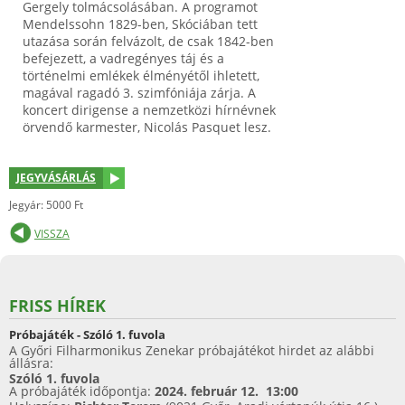
Gergely tolmácsolásában. A programot
Mendelssohn 1829-ben, Skóciában tett
utazása során felvázolt, de csak 1842-ben
befejezett, a vadregényes táj és a
történelmi emlékek élményétől ihletett,
magával ragadó 3. szimfóniája zárja. A
koncert dirigense a nemzetközi hírnévnek
örvendő karmester, Nicolás Pasquet lesz.
JEGYVÁSÁRLÁS
Jegyár: 5000 Ft
VISSZA
FRISS HÍREK
Próbajáték - Szóló 1. fuvola
A Győri Filharmonikus Zenekar próbajátékot hirdet az alábbi
állásra:
Szóló 1. fuvola
A próbajáték időpontja:
2024. február 12. 13:00