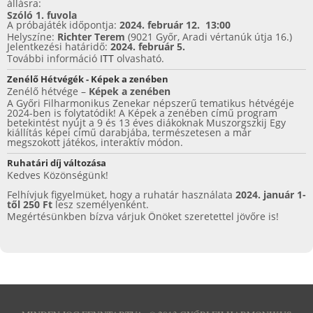
állásra:
Szóló 1. fuvola
A próbajáték időpontja:
2024. február 12. 13:00
Helyszíne:
Richter Terem
(9021 Győr, Aradi vértanúk útja 16.)
Jelentkezési határidő:
2024. február 5.
További információ
ITT
olvasható.
Zenélő Hétvégék - Képek a zenében
Zenélő hétvége –
Képek a zenében
A Győri Filharmonikus Zenekar népszerű tematikus hétvégéje
2024-ben is folytatódik! A Képek a zenében című program
betekintést nyújt a 9 és 13 éves diákoknak Muszorgszkij Egy
kiállítás képei című darabjába, természetesen a már
megszokott játékos, interaktív módon.
Ruhatári díj változása
Kedves Közönségünk!
Felhívjuk figyelmüket, hogy a ruhatár használata
2024. január 1-
től 250 Ft
lesz személyenként.
Megértésünkben bízva várjuk Önöket szeretettel jövőre is!