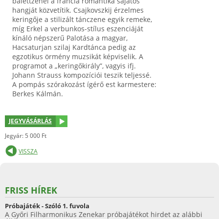
balettzenéi a francia romantika sajátos
hangját közvetítik. Csajkovszkij érzelmes
keringője a stilizált tánczene egyik remeke,
míg Erkel a verbunkos-stílus eszenciáját
kínáló népszerű Palotása a magyar,
Hacsaturjan szilaj Kardtánca pedig az
egzotikus örmény muzsikát képviselik. A
programot a „keringőkirály”, vagyis ifj.
Johann Strauss kompozíciói teszik teljessé.
A pompás szórakozást ígérő est karmestere:
Berkes Kálmán.
JEGYVÁSÁRLÁS
Jegyár: 5 000 Ft
VISSZA
FRISS HÍREK
Próbajáték - Szóló 1. fuvola
A Győri Filharmonikus Zenekar próbajátékot hirdet az alábbi