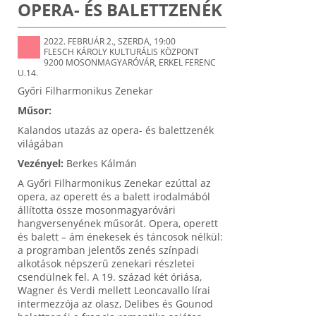
OPERA- ÉS BALETTZENÉK
2022. FEBRUÁR 2., SZERDA, 19:00
FLESCH KÁROLY KULTURÁLIS KÖZPONT
9200 MOSONMAGYARÓVÁR, ERKEL FERENC
U.14.
Győri Filharmonikus Zenekar
Műsor:
Kalandos utazás az opera- és balettzenék
világában
Vezényel:
Berkes Kálmán
A Győri Filharmonikus Zenekar ezúttal az
opera, az operett és a balett irodalmából
állította össze mosonmagyaróvári
hangversenyének műsorát. Opera, operett
és balett – ám énekesek és táncosok nélkül:
a programban jelentős zenés színpadi
alkotások népszerű zenekari részletei
csendülnek fel. A 19. század két óriása,
Wagner és Verdi mellett Leoncavallo lírai
intermezzója az olasz, Delibes és Gounod