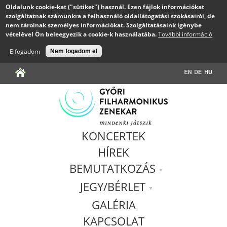
Oldalunk cookie-kat ("sütiket") használ. Ezen fájlok információkat
szolgáltatnak számunkra a felhasználó oldallátogatási szokásairól, de
nem tárolnak személyes információkat. Szolgáltatásaink igénybe
vételével Ön beleegyezik a cookie-k használatába.
További információ
Elfogadom
Nem fogadom el
Jump to navigation
KONCERTEK
HÍREK
BEMUTATKOZÁS
JEGY/BÉRLET
GALÉRIA
KAPCSOLAT