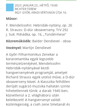
2023. JANUÁR 23., HÉTFŐ, 19:00
RICHTER TEREM
9021 GYŐR, ARADI VÉRTANÚK ÚTJA 16.
Műsor:
F. Mendelssohn: Hebridák-nyitány, op. 26
R. Strauss: D-dúr oboaverseny, TrV 292
J. Suk: Pohádka, op. 16, „Tündérmese”
Közreműködik:
Balder Dendievel - oboa
Vezényel:
Martijn Dendievel
A Győri Filharmonikus Zenekar a
koraromantika egyik legszebb
természetzenéjével, Mendelssohn
Hebridák-nyitányával kezdi
hangversenyének programját, amelyet
Richard Strauss egyik utolsó műve, a D-dúr
oboaverseny követ. A klasszika felhőtlen
derűjét sugárzó muzsika hallatán szinte
hihetetlennek tűnik: a darab 1945-ben,
közvetlenül a 2. világháború után
keletkezett! A hangversenyt valódi
különlegesség, a cseh zene Smetanát és