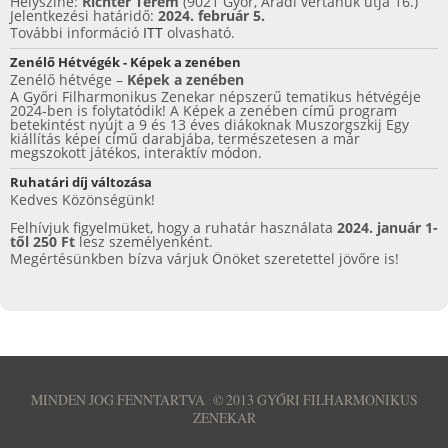
Helyszíne:
Richter Terem
(9021 Győr, Aradi vértanúk útja 16.)
Jelentkezési határidő:
2024. február 5.
További információ
ITT
olvasható.
Zenélő Hétvégék - Képek a zenében
Zenélő hétvége –
Képek a zenében
A Győri Filharmonikus Zenekar népszerű tematikus hétvégéje
2024-ben is folytatódik! A Képek a zenében című program
betekintést nyújt a 9 és 13 éves diákoknak Muszorgszkij Egy
kiállítás képei című darabjába, természetesen a már
megszokott játékos, interaktív módon.
Ruhatári díj változása
Kedves Közönségünk!
Felhívjuk figyelmüket, hogy a ruhatár használata
2024. január 1-
től 250 Ft
lesz személyenként.
Megértésünkben bízva várjuk Önöket szeretettel jövőre is!
MINDEN JOG FENNTARTVA
©
2013 GYŐRI FILHARMONIKUS
ZENEKAR