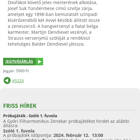
Dvořákot követő jeles mesterének alkotása,
Josef Suk Tündérmese című szvitje zárja,
amelyet egy 1898-ban bemutatott színpadi
kísérőzenéből két évvel később állított össze
a zeneszerző. A hangversenyt a fiatal belga
karmester, Martijn Dendievel vezényli, a
Strauss-versenymű szólóját a rendkívül
tehetséges Balder Dendievel játssza.
JEGYVÁSÁRLÁS
Jegyár: 5000 Ft
VISSZA
FRISS HÍREK
Próbajáték - Szóló 1. fuvola
A Győri Filharmonikus Zenekar próbajátékot hirdet az alábbi
állásra:
Szóló 1. fuvola
A próbajáték időpontja:
2024. február 12. 13:00