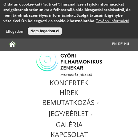
Oldalunk cookie-kat ("sütiket") használ. Ezen fájlok információkat
szolgáltatnak számunkra a felhasználó oldallátogatási szokásairól, de
nem tárolnak személyes információkat. Szolgáltatásaink igénybe
vételével Ön beleegyezik a cookie-k használatába.
További információ
Elfogadom
Nem fogadom el
Jump to navigation
KONCERTEK
HÍREK
BEMUTATKOZÁS
JEGY/BÉRLET
GALÉRIA
KAPCSOLAT