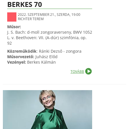
BERKES 70
2022. SZEPTEMBER 21., SZERDA, 19:00
RICHTER TEREM
Műsor:
J. S. Bach: d-moll zongoraverseny, BWV 1052
L. v. Beethoven: VII. (A-dúr) szimfónia, op.
92
Közreműködik
: Ránki Dezső - zongora
Műsorvezető:
Juhász Előd
Vezényel:
Berkes Kálmán
TOVÁBB