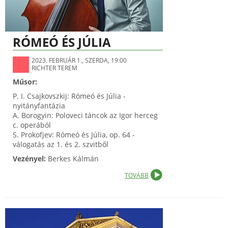
RÓMEÓ ÉS JÚLIA
2023. FEBRUÁR 1., SZERDA, 19:00
RICHTER TEREM
Műsor:
P. I. Csajkovszkij: Rómeó és Júlia -
nyitányfantázia
A. Borogyin: Poloveci táncok az Igor herceg
c. operából
S. Prokofjev: Rómeó és Júlia, op. 64 -
válogatás az 1. és 2. szvitből
Vezényel:
Berkes Kálmán
TOVÁBB