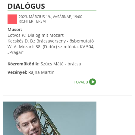
DIALÓGUS
2023. MÁRCIUS 19., VASÁRNAP, 19:00
RICHTER TEREM
Műsor:
Eötvös P.: Dialog mit Mozart
Kecskés D. B.: Brácsaverseny - ősbemutató
W. A. Mozart: 38. (D-dúr) szimfónia, KV 504,
„Prágai”
Közreműködik:
Szűcs Máté - brácsa
Vezényel:
Rajna Martin
TOVÁBB