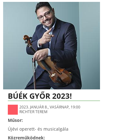
BÚÉK GYŐR 2023!
2023. JANUÁR 8., VASÁRNAP, 19:00
RICHTER TEREM
Műsor:
Újévi operett- és musicalgála
Közreműködnek: