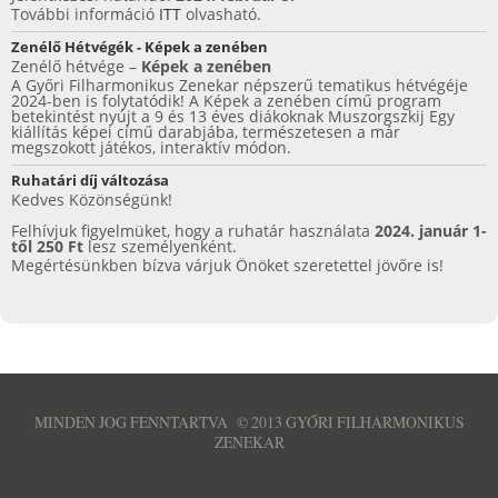
k
További információ
ITT
olvasható.
Zenélő Hétvégék - Képek a zenében
Zenélő hétvége –
Képek a zenében
A Győri Filharmonikus Zenekar népszerű tematikus hétvégéje
2024-ben is folytatódik! A Képek a zenében című program
betekintést nyújt a 9 és 13 éves diákoknak Muszorgszkij Egy
kiállítás képei című darabjába, természetesen a már
megszokott játékos, interaktív módon.
Ruhatári díj változása
Kedves Közönségünk!
Felhívjuk figyelmüket, hogy a ruhatár használata
2024. január 1-
től 250 Ft
lesz személyenként.
Megértésünkben bízva várjuk Önöket szeretettel jövőre is!
MINDEN JOG FENNTARTVA
©
2013 GYŐRI FILHARMONIKUS
ZENEKAR