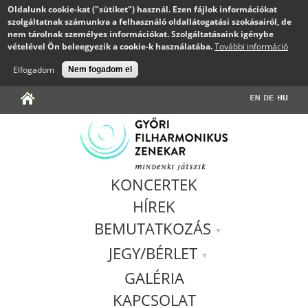
Oldalunk cookie-kat ("sütiket") használ. Ezen fájlok információkat
szolgáltatnak számunkra a felhasználó oldallátogatási szokásairól, de
nem tárolnak személyes információkat. Szolgáltatásaink igénybe
vételével Ön beleegyezik a cookie-k használatába.
További információ
Elfogadom
Nem fogadom el
Jump to navigation
KONCERTEK
HÍREK
BEMUTATKOZÁS
JEGY/BÉRLET
GALÉRIA
KAPCSOLAT