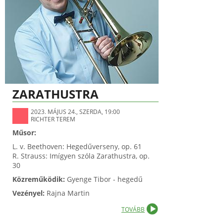
ZARATHUSTRA
2023. MÁJUS 24., SZERDA, 19:00
RICHTER TEREM
Műsor:
L. v. Beethoven: Hegedűverseny, op. 61
R. Strauss: Imígyen szóla Zarathustra, op.
30
Közreműködik:
Gyenge Tibor - hegedű
Vezényel:
Rajna Martin
TOVÁBB