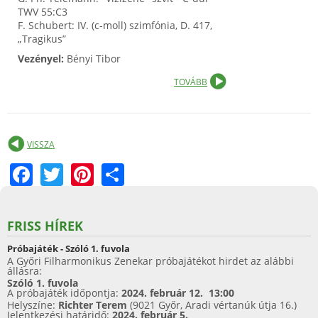
TWV 55:C3
F. Schubert: IV. (c-moll) szimfónia, D. 417,
„Tragikus”
Vezényel:
Bényi Tibor
TOVÁBB
VISSZA
F
T
Pi
S
a
w
nt
h
c
itt
er
ar
FRISS HÍREK
e
er
e
e
Próbajáték - Szóló 1. fuvola
b
st
A Győri Filharmonikus Zenekar próbajátékot hirdet az alábbi
állásra:
o
Szóló 1. fuvola
A próbajáték időpontja:
2024. február 12. 13:00
o
Helyszíne:
Richter Terem
(9021 Győr, Aradi vértanúk útja 16.)
Jelentkezési határidő:
2024. február 5.