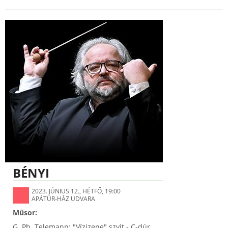
BÉNYI
2023. JÚNIUS 12., HÉTFŐ, 19:00
APÁTÚR-HÁZ UDVARA
Műsor:
G. Ph. Telemann: "Vízizene" szvit - C-dúr