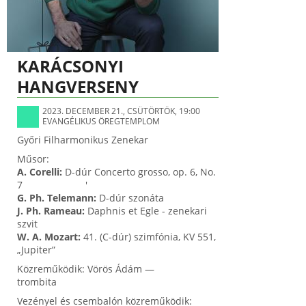
KARÁCSONYI
HANGVERSENY
2023. DECEMBER 21., CSÜTÖRTÖK, 19:00
EVANGÉLIKUS ÖREGTEMPLOM
Győri Filharmonikus Zenekar
Műsor:
A. Corelli:
D-dúr Concerto grosso, op. 6, No.
7 '
G. Ph. Telemann:
D-dúr szonáta
J. Ph. Rameau:
Daphnis et Egle - zenekari
szvit
W. A. Mozart:
41. (C-dúr) szimfónia, KV 551,
„Jupiter”
Közreműködik: Vörös Ádám —
trombita
Vezényel és csembalón közreműködik: