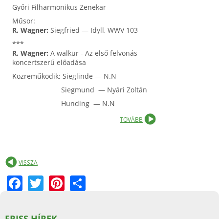
Győri Filharmonikus Zenekar
Műsor:
R. Wagner:
Siegfried — Idyll, WWV 103
***
R. Wagner:
A walkür - Az első felvonás
koncertszerű előadása
Közreműködik: Sieglinde — N.N
Siegmund — Nyári Zoltán
Hunding — N.N
TOVÁBB
VISSZA
F
T
Pi
S
a
w
nt
h
c
itt
er
ar
FRISS HÍREK