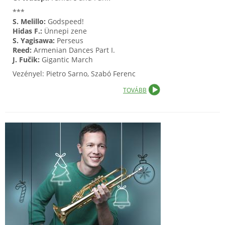
***
S. Melillo:
Godspeed!
Hidas F.:
Ünnepi zene
S. Yagisawa:
Perseus
Reed:
Armenian Dances Part I.
J. Fučik:
Gigantic March
Vezényel: Pietro Sarno, Szabó Ferenc
TOVÁBB