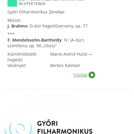
RICHTER TEREM
Győri Filharmonikus Zenekar
Műsor:
J. Brahms:
D-dúr hegedűverseny, op. 77
***
F. Mendelssohn-Bartholdy
: IV. (A-dúr)
szimfónia, op. 90 „Olasz”
Közreműködik: Marie-Astrid Hulot —
hegedű
Vezényel: Berkes Kálmán
TOVÁBB