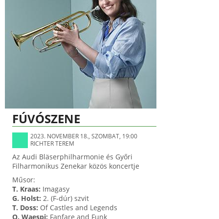
FÚVÓSZENE
2023. NOVEMBER 18., SZOMBAT, 19:00
RICHTER TEREM
Az Audi Bläserphilharmonie és Győri
Filharmonikus Zenekar közös koncertje
Műsor:
T. Kraas:
Imagasy
G. Holst:
2. (F-dúr) szvit
T. Doss:
Of Castles and Legends
O. Waespi:
Fanfare and Funk