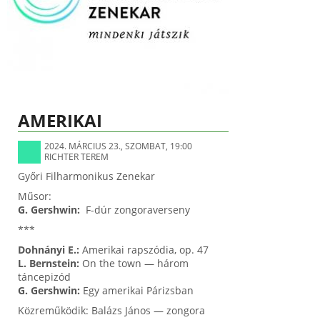
AMERIKAI
2024. MÁRCIUS 23., SZOMBAT, 19:00
RICHTER TEREM
Győri Filharmonikus Zenekar
Műsor:
G. Gershwin:
F-dúr zongoraverseny
***
Dohnányi E.:
Amerikai rapszódia, op. 47
L. Bernstein:
On the town — három
táncepizód
G. Gershwin:
Egy amerikai Párizsban
Közreműködik: Balázs János — zongora