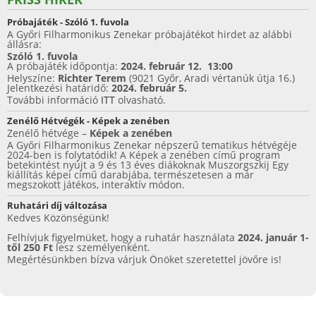
e
er
e
e
Próbajáték - Szóló 1. fuvola
b
st
A Győri Filharmonikus Zenekar próbajátékot hirdet az alábbi
állásra:
o
Szóló 1. fuvola
A próbajáték időpontja:
2024. február 12. 13:00
o
Helyszíne:
Richter Terem
(9021 Győr, Aradi vértanúk útja 16.)
Jelentkezési határidő:
2024. február 5.
k
További információ
ITT
olvasható.
Zenélő Hétvégék - Képek a zenében
Zenélő hétvége –
Képek a zenében
A Győri Filharmonikus Zenekar népszerű tematikus hétvégéje
2024-ben is folytatódik! A Képek a zenében című program
betekintést nyújt a 9 és 13 éves diákoknak Muszorgszkij Egy
kiállítás képei című darabjába, természetesen a már
megszokott játékos, interaktív módon.
Ruhatári díj változása
Kedves Közönségünk!
Felhívjuk figyelmüket, hogy a ruhatár használata
2024. január 1-
től 250 Ft
lesz személyenként.
Megértésünkben bízva várjuk Önöket szeretettel jövőre is!