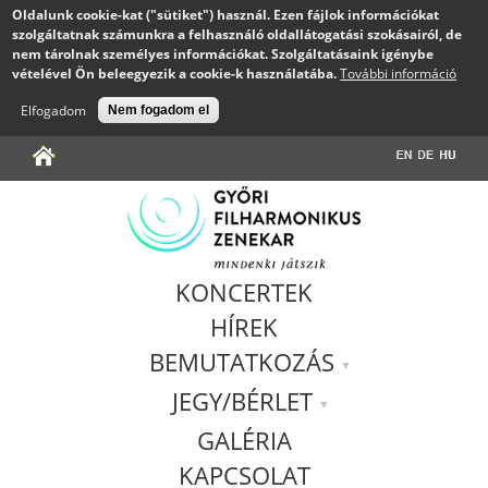
Oldalunk cookie-kat ("sütiket") használ. Ezen fájlok információkat
szolgáltatnak számunkra a felhasználó oldallátogatási szokásairól, de
nem tárolnak személyes információkat. Szolgáltatásaink igénybe
vételével Ön beleegyezik a cookie-k használatába.
További információ
Elfogadom
Nem fogadom el
Jump to navigation
KONCERTEK
HÍREK
BEMUTATKOZÁS
JEGY/BÉRLET
GALÉRIA
KAPCSOLAT