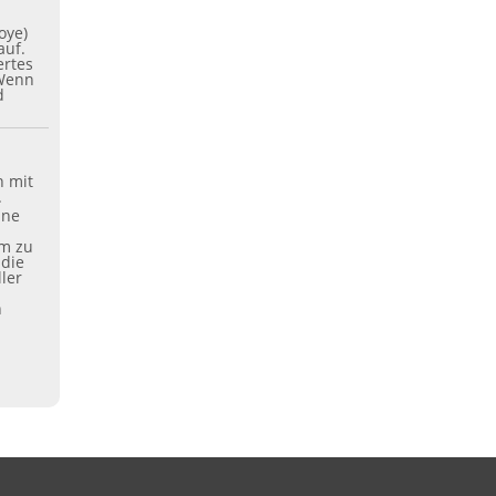
oye)
auf.
ertes
 Wenn
d
 mit
.
ine
um zu
 die
ler
n
.