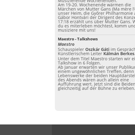
Musizierende Wochenenden.
Am 19-20. Wochenende wärmen die
Märchen von Mutter Gans (Ma mère l’
unser Heim, die Győrer Philharmonie 
Gábor Hontvári der Dirigent des Konz
17:18 erzählt uns über Mutter Gans.
du es miterleben möchtest, komm un
musiziere mit uns!
Maestro - Talkshows
Maestro
Schauspieler
Oszkár Gáti
im Gespräch
Künstlerischem Leiter
Kálmán Berkes
Unter dem Titel Maestro starten wir e
Talkshow in 6 Folgen.
Ab Januar erwarten wir unser Publik
einem ungewöhnlichen Treffen, denn
Lebenswerke der beiden Hauptdarstel
des Abends wären auch allein eine
Aufführung wert. Jetzt sind die Beide
gleichzeitig auf der Bühne zu erleben