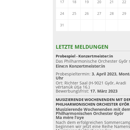
17
18
19
20
21
22
24
25
26
27
28
29
31
LETZTE MELDUNGEN
Probespiel - Konzertmeister:in
Das Philharmonische Orchester Győr 
Eine:n Konzertmeister:in
Probespieltermin:
3. April 2023, Mont
Uhr
Ort: Richter Saal (H-9021 Győr, Aradi
vértanúk útja 16.)
Bewerbungsfrist:
17. März 2023
MUSIZIERENDE WOCHENENDEN MIT DE
PHILHARMONISCHEN ORCHESTER GYŐR
Musizierende Wochenenden mit de
Philharmonischen Orchester Győr
Ma mère l’oye
Nach dem erfolgreichen Sommercam
beginnen wir jetzt eine Reihe Namen