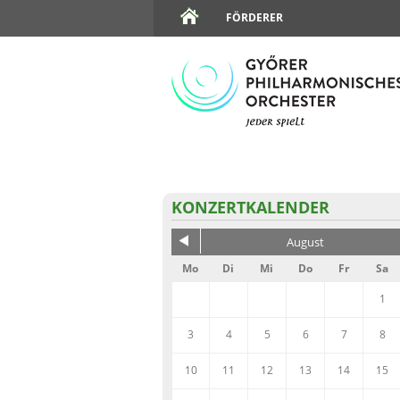
FÖRDERER
KONZERTKALENDER
August
Mo
Di
Mi
Do
Fr
Sa
1
3
4
5
6
7
8
10
11
12
13
14
15