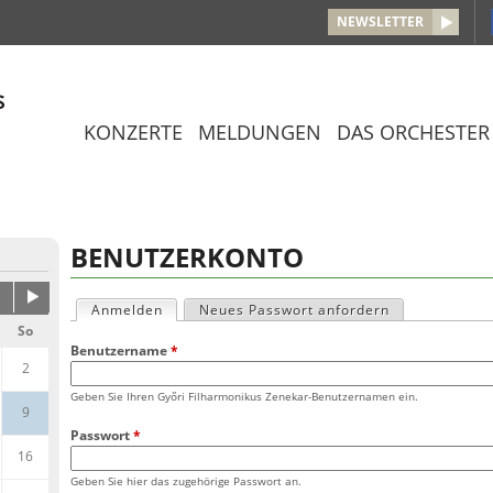
Jump to navigation
NEWSLETTER
KONZERTE
MELDUNGEN
DAS ORCHESTER
BENUTZERKONTO
Anmelden
(aktiver Reiter)
Neues Passwort anfordern
H
So
Benutzername
*
a
2
Geben Sie Ihren Győri Filharmonikus Zenekar-Benutzernamen ein.
u
9
Passwort
*
p
16
Geben Sie hier das zugehörige Passwort an.
t