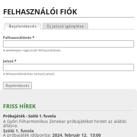
FELHASZNÁLÓI FIÓK
Bejelentkezés
(aktív fül)
Új jelszó igénylése
E
Felhasználónév
*
l
A webhelyen regisztrált felhasználónév.
s
Jelszó
*
ő
A felhasználónévhez tartozó jelszó.
d
l
e
FRISS HÍREK
g
Próbajáték - Szóló 1. fuvola
e
A Győri Filharmonikus Zenekar próbajátékot hirdet az alábbi
állásra:
s
Szóló 1. fuvola
A próbajáték időpontja:
2024. február 12. 13:00