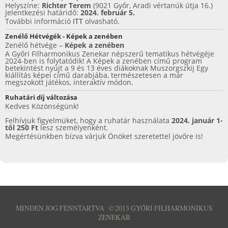
Helyszíne:
Richter Terem
(9021 Győr, Aradi vértanúk útja 16.)
f
Jelentkezési határidő:
2024. február 5.
További információ
ITT
olvasható.
ü
Zenélő Hétvégék - Képek a zenében
l
Zenélő hétvége –
Képek a zenében
A Győri Filharmonikus Zenekar népszerű tematikus hétvégéje
2024-ben is folytatódik! A Képek a zenében című program
e
betekintést nyújt a 9 és 13 éves diákoknak Muszorgszkij Egy
kiállítás képei című darabjába, természetesen a már
k
megszokott játékos, interaktív módon.
Ruhatári díj változása
Kedves Közönségünk!
Felhívjuk figyelmüket, hogy a ruhatár használata
2024. január 1-
től 250 Ft
lesz személyenként.
Megértésünkben bízva várjuk Önöket szeretettel jövőre is!
MINDEN JOG FENNTARTVA
©
2013 GYŐRI FILHARMONIKUS
ZENEKAR