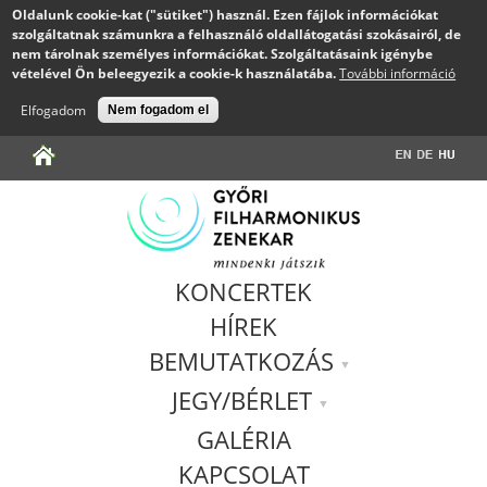
Oldalunk cookie-kat ("sütiket") használ. Ezen fájlok információkat
szolgáltatnak számunkra a felhasználó oldallátogatási szokásairól, de
nem tárolnak személyes információkat. Szolgáltatásaink igénybe
vételével Ön beleegyezik a cookie-k használatába.
További információ
Elfogadom
Nem fogadom el
Jump to navigation
KONCERTEK
HÍREK
BEMUTATKOZÁS
JEGY/BÉRLET
GALÉRIA
KAPCSOLAT